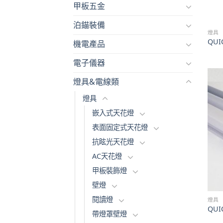
甲板五金
泊錨裝備
燈具
QUI
機電產品
電子儀器
燈具&電線類
燈具
嵌入式天花燈
表面固定式天花燈
抗眩光天花燈
AC天花燈
甲板裝飾燈
壁燈
閱讀燈
燈具
QUI
帶燈罩壁燈