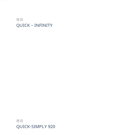
燈具
QUICK – INFINITY
燈具
QUICK-SIMPLY 920