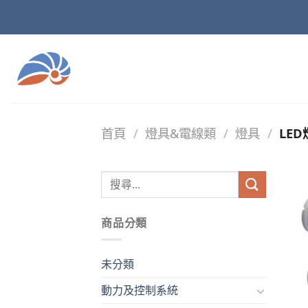
Skip
to
content
首頁
/
燈具&電線類
/
燈具
/
LED
商品分類
未分類
動力及控制系統