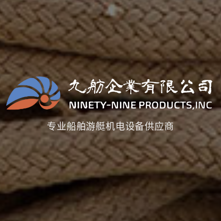
专业船舶游艇机电设备供应商