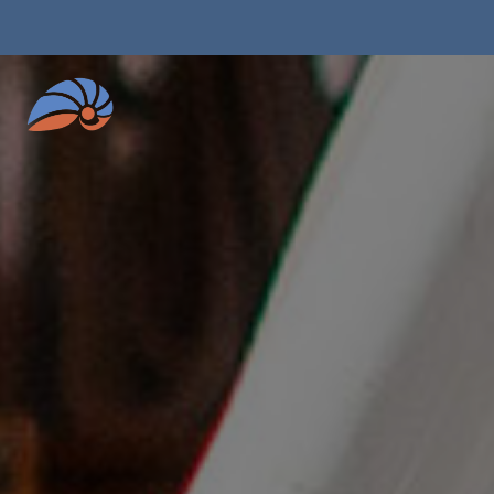
Skip
to
content