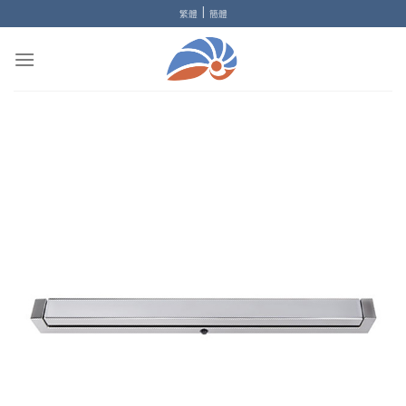
Skip
|
繁體
簡體
to
content