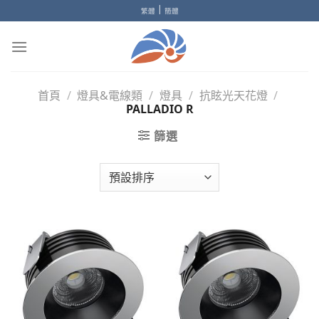
Skip
|
繁體
簡體
to
content
首頁
/
燈具&電線類
/
燈具
/
抗眩光天花燈
/
PALLADIO R
篩選