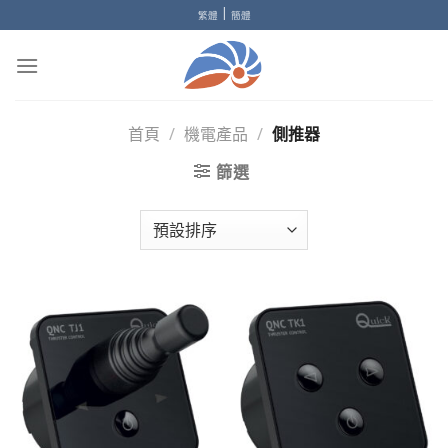
Skip
|
繁體
簡體
to
content
首頁
/
機電產品
/
側推器
篩選