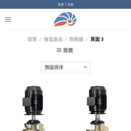
Skip
|
繁體
簡體
to
content
首頁
/
機電產品
/
側推器
/
頁面 3
篩選