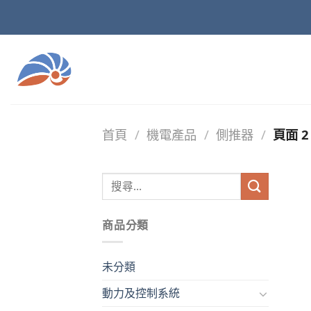
Skip
to
content
首頁
/
機電產品
/
側推器
/
頁面 2
商品分類
未分類
動力及控制系統