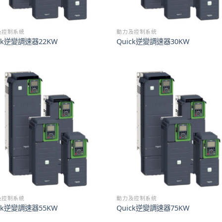
及控制系統
動力及控制系統
ick逆變調速器22KW
Quick逆變調速器30KW
及控制系統
動力及控制系統
ick逆變調速器55KW
Quick逆變調速器75KW