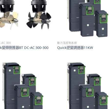
C-AC 300
動力及控制系統
ck變頻側推器BT DC-AC 300-300
Quick逆變調速器11KW