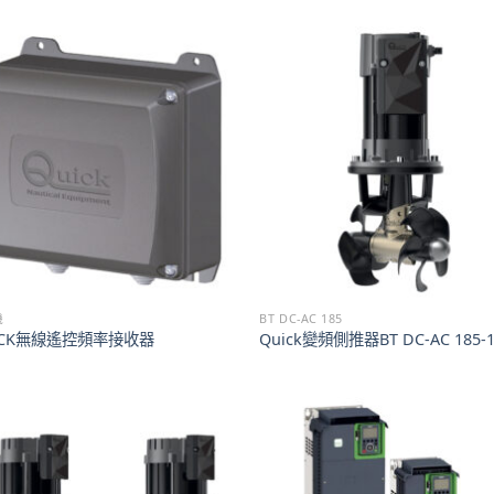
機
BT DC-AC 185
ICK無線遙控頻率接收器
Quick變頻側推器BT DC-AC 185-1