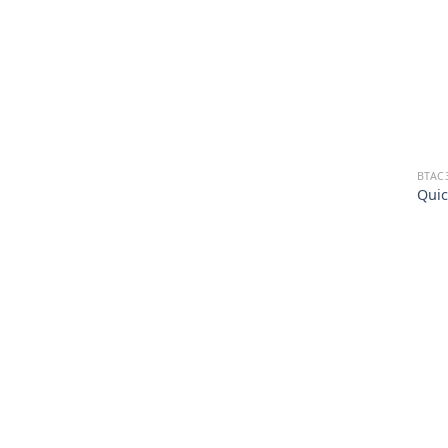
BTAC
Qui