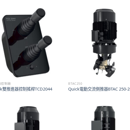
器控制器
BTAC250
ick雙推進器控制搖桿TCD2044
Quick電動交流側推器BTAC 250-2