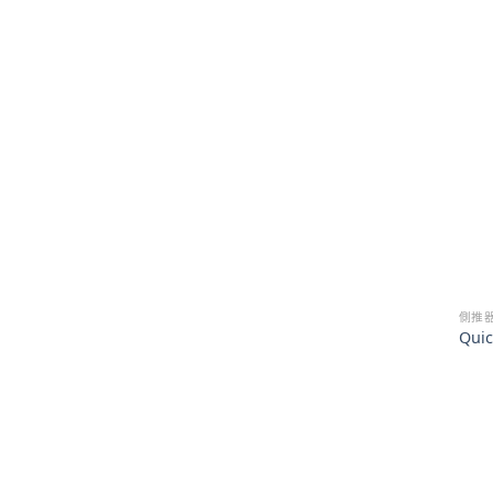
側推
Qu