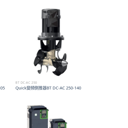
BT DC-AC 250
05
Quick變頻側推器BT DC-AC 250-140