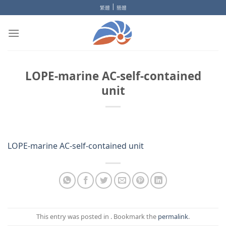
Skip
|
繁體
簡體
to
content
LOPE-marine AC-self-contained
unit
LOPE-marine AC-self-contained unit
This entry was posted in . Bookmark the
permalink
.