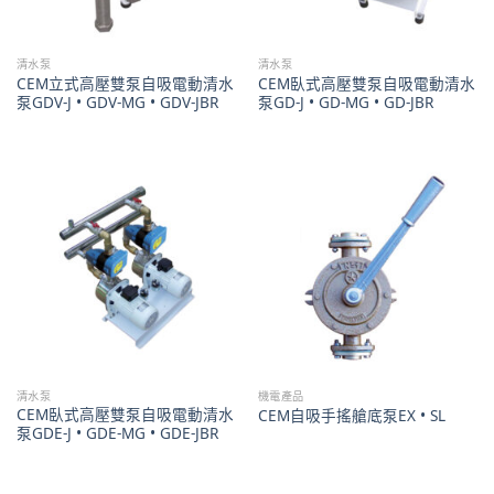
清水泵
清水泵
CEM立式高壓雙泵自吸電動清水
CEM臥式高壓雙泵自吸電動清水
泵GDV-J • GDV-MG • GDV-JBR
泵GD-J • GD-MG • GD-JBR
清水泵
機電產品
CEM臥式高壓雙泵自吸電動清水
CEM自吸手搖艙底泵EX • SL
泵GDE-J • GDE-MG • GDE-JBR