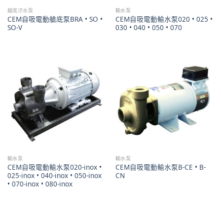
艙底汙水泵
輸水泵
CEM自吸電動艙底泵BRA • SO •
CEM自吸電動輸水泵020 • 025 •
SO-V
030 • 040 • 050 • 070
輸水泵
輸水泵
CEM自吸電動輸水泵020-inox •
CEM自吸電動輸水泵B-CE • B-
025-inox • 040-inox • 050-inox
CN
• 070-inox • 080-inox