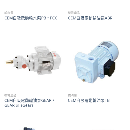
輸水泵
機電產品
CEM自吸電動輸水泵PB • PCC
CEM自吸電動輸油泵ABR
機電產品
輸油泵
CEM自吸電動輸油泵GEAR •
CEM自吸電動輸油泵TB
GEAR ST (Gear)