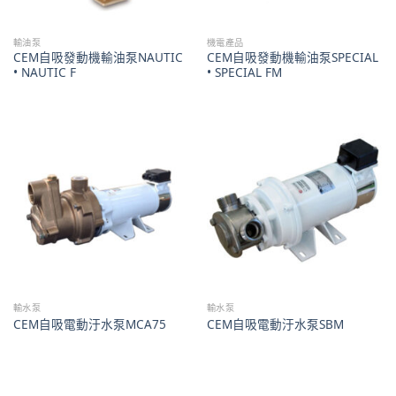
輸油泵
機電產品
CEM自吸發動機輸油泵NAUTIC
CEM自吸發動機輸油泵SPECIAL
• NAUTIC F
• SPECIAL FM
輸水泵
輸水泵
CEM自吸電動汙水泵MCA75
CEM自吸電動汙水泵SBM