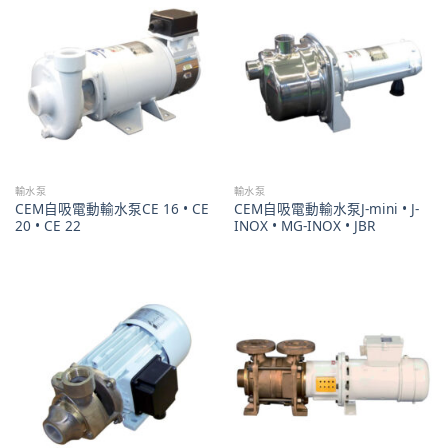
輸水泵
輸水泵
CEM自吸電動輸水泵CE 16 • CE
CEM自吸電動輸水泵J-mini • J-
20 • CE 22
INOX • MG-INOX • JBR