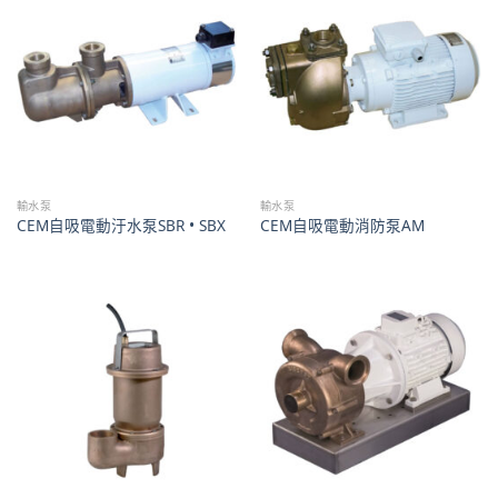
輸水泵
輸水泵
CEM自吸電動汙水泵SBR • SBX
CEM自吸電動消防泵AM