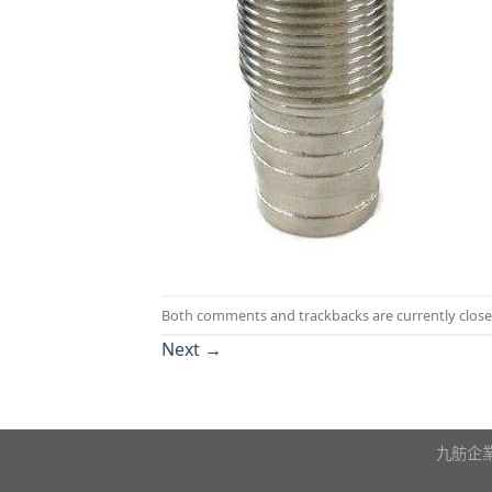
Both comments and trackbacks are currently close
Next
→
九舫企業有