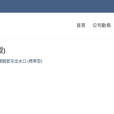
首頁
公司動態
)
鏽鋼管牙出水口 (標準型)