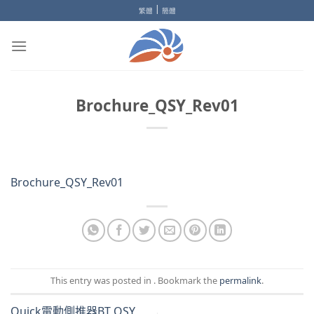
Skip
|
繁體
簡體
to
content
Brochure_QSY_Rev01
Brochure_QSY_Rev01
This entry was posted in . Bookmark the
permalink
.
Quick電動側推器BT QSY