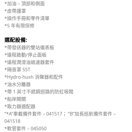
*加油 – 頂部和側面
*皮帶護罩
*操作手冊和零件清單
*5 年有限保修
選配設備:
*帶發送器的雙站儀表板
*遠程啟動/停止面板
*遠程潤滑油過濾器套件
*隔音罩 SST
*Hydro-hush 消聲器和配件
*油水分離器
*帶 1 英寸不銹鋼迴路的防虹吸閥
*船岸開關
*取力器適配器
“*A”車載備件套件 – 041517； “B”加長巡航備件套件 –
041518
*軟管套件 – 045050