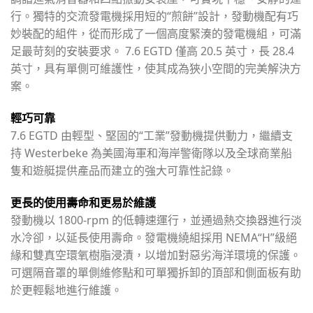
行。獨特的交流發電機採用短的“煎餅”設計，發動機配有巧
妙裝配的組件，從而形成了一個高度緊湊的發電機組，可滿
足最苛刻的安裝要求。 7.6 EGTD 僅高 20.5 英寸，長 28.4
英寸，具有單側可維護性，使其成為狹小空間的完美解決方
案。
輕巧可靠
7.6 EGTD 由輕型、堅固的“工業”發動機提供動力，繼續支
持 Westerbeke 為美國海軍和海岸警衛隊以及全球商業船
隻和遊艇提供產品而建立的強大可靠性記錄。
更長的使用壽命和更易於維護
發動機以 1800-rpm 的低轉速運行，並通過熱交換器進行淡
水冷卻，以延長使用壽命。發電機繞組採用 NEMA“H”級絕
緣和雙真空環氧樹脂浸漬，以增加對惡劣海洋環境的保護。
可選隔音罩的單側維修點和可單獨拆卸的頂部和側面板有助
於更輕鬆地進行維護。