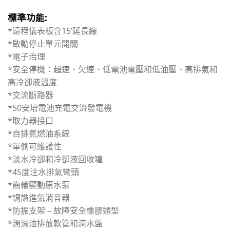
標準功能:
*遠程儀表板含15’延長線
*啟動停止單元開關
*電子治理
*安全停機：超速、欠速、低電池電壓和低油壓、高排氣和
高冷卻液溫度
*交流斷路器
*50安培電池充電交流發電機
*取力器接口
*自排氣燃油系統
*單側可維護性
*淡水冷卻和冷卻液回收罐
*45度注水排氣彎頭
*齒輪驅動原水泵
*調諧進氣消音器
*防振支架 – 故障安全橡膠類型
*潤滑油排放軟管和滴水盤