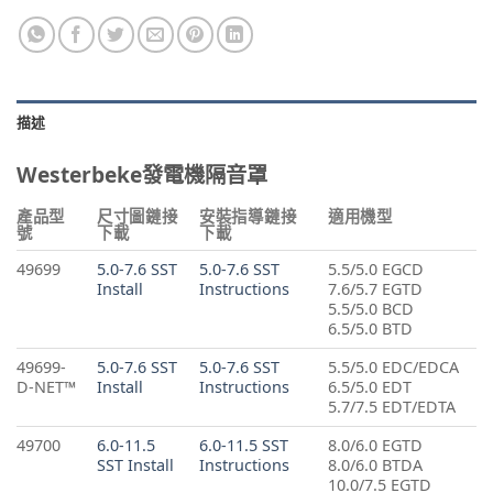
描述
Westerbeke發電機隔音罩
產品型
尺寸圖鏈接
安裝指導鏈接
適用機型
號
下載
下載
49699
5.0-7.6 SST
5.0-7.6 SST
5.5/5.0 EGCD
Install
Instructions
7.6/5.7 EGTD
5.5/5.0 BCD
6.5/5.0 BTD
49699-
5.0-7.6 SST
5.0-7.6 SST
5.5/5.0 EDC/EDCA
D-NET™
Install
Instructions
6.5/5.0 EDT
5.7/7.5 EDT/EDTA
49700
6.0-11.5
6.0-11.5 SST
8.0/6.0 EGTD
SST Install
Instructions
8.0/6.0 BTDA
10.0/7.5 EGTD