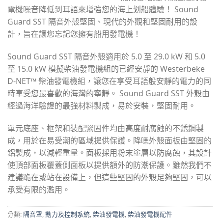
電機噪音降低到耳語來增強您的海上划船體驗！ Sound
Guard SST 隔音外殼堅固、現代的外觀和堅固耐用的設
計，旨在讓您忘記您擁有船用發電機！
Sound Guard SST 隔音外殼適用於 5.0 至 29.0 kW 和 5.0
至 15.0 kW 模擬柴油發電機組的已經安靜的 Westerbeke
D-NET™ 柴油發電機組，讓您在享受耳語般安靜的電力的同
時享受您最喜歡的海灣的寧靜。 Sound Guard SST 外殼由
經過海洋驗證的最強材料製成，易於安裝，堅固耐用。
單元底座、框架和裝配緊固件均由高度耐腐蝕的不銹鋼製
成，用於在易受潮的區域提供保護。降噪外殼面板由堅固的
鋁製成，以減輕重量。面板採用粉末塗層以防腐蝕，其設計
使頂部面板覆蓋側面板以提供額外的防潮保護。雖然我們不
建議跪在或站在設備上，但這些堅固的外殼足夠堅固，可以
承受有限的濫用。
分類:
隔音罩
,
動力及控制系統
,
柴油發電機
,
柴油發電機配件