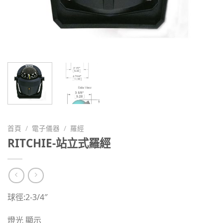
首頁
/
電子儀器
/
羅經
RITCHIE-站立式羅經
球徑:2-3/4″
燈光 顯示