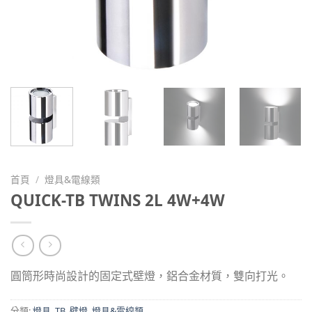
首頁
/
燈具&電線類
QUICK-TB TWINS 2L 4W+4W
圓筒形時尚設計的固定式壁燈，鋁合金材質，雙向打光。
分類:
燈具
,
TB
,
壁燈
,
燈具&電線類