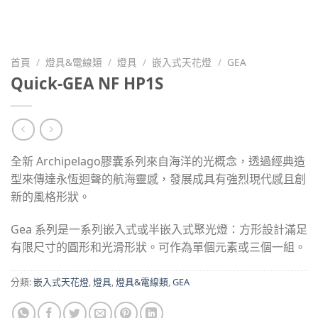
首頁
/
燈具&電線類
/
燈具
/
嵌入式天花燈
/
GEA
Quick-GEA NF HP1S
全新 Archipelago膠囊系列來自海洋的光概念，透過經典造
型來傳達永恆迴聲的航海靈感，發展成具有強烈現代感且創
新的風格形狀。
Gea 系列是一系列嵌入式或半嵌入式聚光燈：方形設計滿足
有限尺寸的圓形和光滑形狀。可作為單個元素或三個一組。
分類:
嵌入式天花燈
,
燈具
,
燈具&電線類
,
GEA