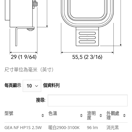
尺寸單位為毫米（英寸）
每頁顯示
個資料列
搜尋:
型號
色溫
流明
外觀處
度
理
GEA NF HP1S 2.5W
暖白2900-3100K
96 lm
消光黑