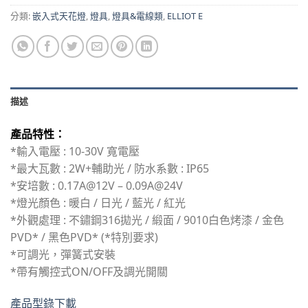
分類:
嵌入式天花燈
,
燈具
,
燈具&電線類
,
ELLIOT E
描述
產品特性：
*輸入電壓 : 10-30V 寬電壓
*最大瓦數 : 2W+輔助光 / 防水系數 : IP65
*安培數 : 0.17A@12V – 0.09A@24V
*燈光顏色 : 暖白 / 日光 / 藍光 / 紅光
*外觀處理 : 不鏽鋼316拋光 / 緞面 / 9010白色烤漆 / 金色
PVD* / 黑色PVD* (*特別要求)
*可調光，彈簧式安裝
*帶有觸控式ON/OFF及調光開關
產品型錄下載