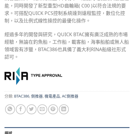
能，同時開發了新型重型HD齒輪箱( C00 )以符合法規的要
求。可搭配QUICK PCS控制系統達到遠程監控，數位化控
制，以及比例式線性操控的最優化操作。
經過多年的開發與研究，QUICK BTAC擁有廣泛成熟的市場
經驗，無論在釣魚船，工作船，載客船，海事船舶或無人船
領域皆有涉獵，BTAC386也具備了義大利RINA船級社形式
認可。
分類:
BTAC386
,
側推器
,
機電產品
,
AC側推器
描述