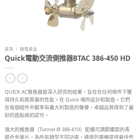
首頁
/
機電產品
Quick電動交流側推器BTAC 386-450 HD
QUICK AC推進器是深入研究的結果，旨在在任何條件下獲
得持久和高質量的性能。在 Quick 場所設計和製造，它們
在每個組件中都享有義大利製造的聲譽，卓越品質得到了最
好的造船商的認可。
強大的推進器（Tunnel Ø 386-610）配備可調節螺距的青
銅合金葉片，為所有類型不同功率，速度的電機提供最佳性