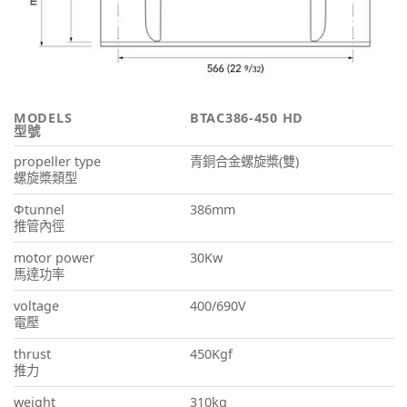
MODELS
BTAC386-450 HD
型號
propeller type
青銅合金螺旋槳(雙)
螺旋槳類型
Φtunnel
386mm
推管內徑
motor power
30Kw
馬達功率
voltage
400/690V
電壓
thrust
450Kgf
推力
weight
310kg