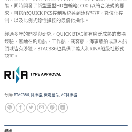
能，同時開發了新型重型HD齒輪箱( C00 )以符合法規的要
求。可搭配QUICK PCS控制系統達到遠程監控，數位化控
制，以及比例式線性操控的最優化操作。
經過多年的開發與研究，QUICK BTAC擁有廣泛成熟的市場
經驗，無論在釣魚船，工作船，載客船，海事船舶或無人船
領域皆有涉獵，BTAC386也具備了義大利RINA船級社形式
認可。
分類:
BTAC386
,
側推器
,
機電產品
,
AC側推器
描述