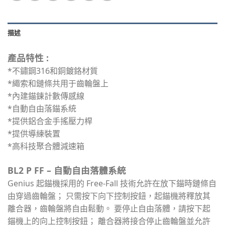
描述
產品特性 :
*不鏽鋼316和銅鍍鉻材質
*繩索和鏈條共用于齒輪盤上
*內建錨鍊計數傳感線
*自動自由落錨系統
*提供鋁合金手搖壓力桿
*提供導練裝置
*高科技聚合體減速箱
BL2 P FF – 自動自由落體系統
Genius 起錨機採用的 Free-Fall 技術允許在放下錨時鏈條自
由穿過齒輪盤； 只需按下向下控制按鈕，起錨機將釋放其
離合器，齒輪盤將自由鬆動。 要停止自由落體，請按下起
錨機上的向上控制按鈕； 離合器將接合停止齒輪盤並允許