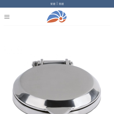
Skip
|
繁體
簡體
to
content