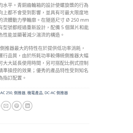
均水平。青銅齒輪箱的設計使螺旋槳的行為
向上都不會受到影響，並具有可最大限度地
流體動力學輪廓。在隧道尺寸 Ø 250 mm
有型號都經過重新設計，配備 5 個葉片和能
色性能並顯著減少湍流的構造。
-AC側推器最大的特性在於提供低功率消耗，
運行品質，由於所耗功率較傳統側推器大幅
可大大延長使用時間，另可搭配比例式控制
精準操控的效果；優秀的產品特性受到知名
為指訂配置。
-AC 250
,
側推器
,
機電產品
,
DC-AC 側推器