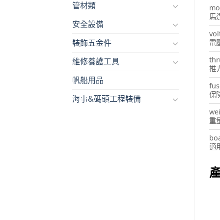
管材類
mo
馬
安全設備
vol
裝飾五金件
電
thr
維修養護工具
推
帆船用品
fus
保
海事&碼頭工程裝備
we
重
boa
適