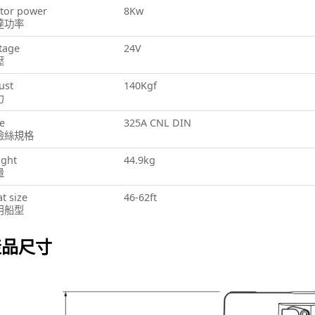
tor power
8Kw
達功率
tage
24V
壓
ust
140Kgf
力
e
325A CNL DIN
險絲規格
ight
44.9kg
量
t size
46-62ft
用船型
產品尺寸