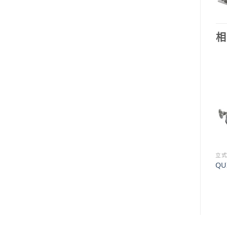
相
DC側推器
動力及控制系統
立
Quick電動直流側推器BTQ
Quick逆變調速器11KW
QU
250-120