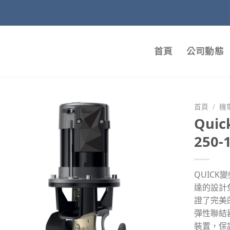
首頁
公司動態
首頁
/
機
Qui
250-
QUIC
達的設計
證了完美
彈性聯結
裝置，保