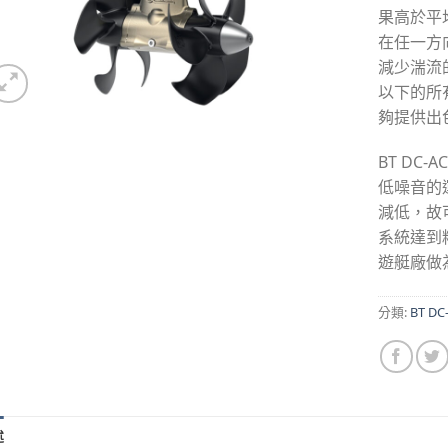
果高於平
在任一方
減少湍流的
以下的所
夠提供出
BT DC
低噪音的
減低，故
系統達到
遊艇廠做
分類:
BT DC
述