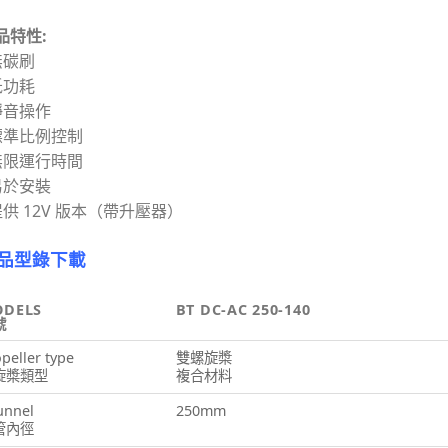
品特性:
無碳刷
低功耗
靜音操作
標準比例控制
無限運行時間
易於安裝
提供 12V 版本（帶升壓器）
品型錄下載
DELS
BT DC-AC 250-140
號
peller type
雙螺旋槳
旋槳類型
複合材料
unnel
250mm
管內徑