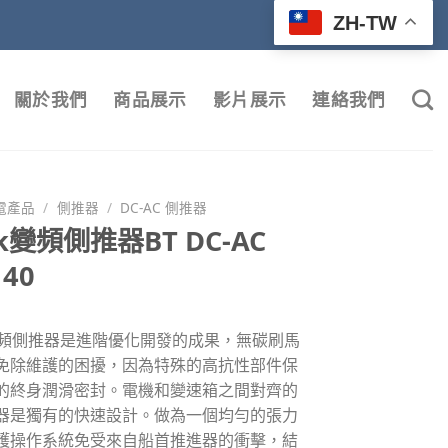
ZH-TW
關於我們
商品展示
影片展示
連絡我們
電產品
/
側推器
/
DC-AC 側推器
ck變頻側推器BT DC-AC
140
K變頻側推器是進階優化開發的成果，無碳刷馬
免除維護的困擾，因為特殊的高抗性部件保
的終身潤滑密封。電機和變速箱之間對齊的
器是獨有的快速設計。做為一個均勻的張力
護操作系統免受來自船首推進器的衝擊，結