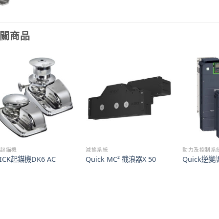
關商品
式起錨機
減搖系統
動力及控制系
ICK起錨機DK6 AC
Quick MC² 截浪器X 50
Quick逆變