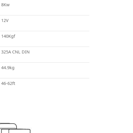
8Kw
12V
140Kgf
325A CNL DIN
44.9kg
46-62ft