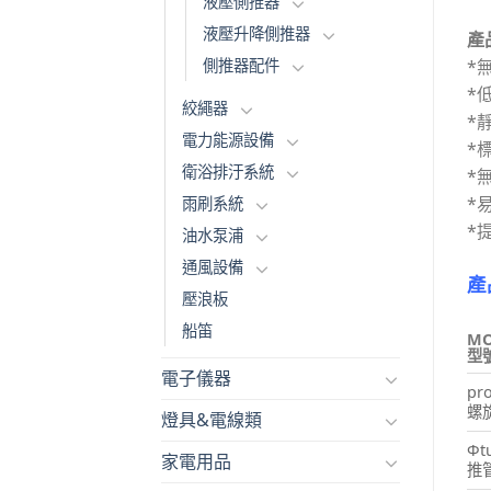
液壓側推器
液壓升降側推器
產
*
側推器配件
*
絞繩器
*
電力能源設備
*
衛浴排汙系統
*
*
雨刷系統
*
油水泵浦
通風設備
產
壓浪板
船笛
MO
型
電子儀器
pro
螺
燈具&電線類
Φt
家電用品
推