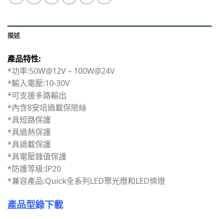
描述
產品特性:
*功率:50W@12V – 100W@24V
*輸入電壓:10-30V
*可支援多路輸出
*內含8安培過載保險絲
*具短路保護
*具過熱保護
*具過載保護
*具電壓鋒值保護
*防護等級:IP20
*兼容產品:Quick全系列LED聚光燈和LED條燈
產品型錄下載