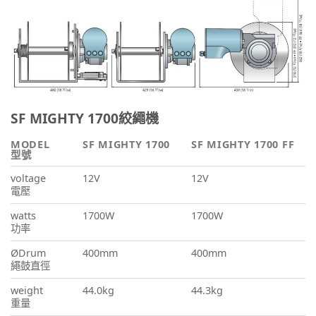
SF MIGHTY 1700絞繩機
MODEL
SF MIGHTY 1700
SF MIGHTY 1700 FF
型號
voltage
12V
12V
電壓
watts
1700W
1700W
功率
ØDrum
400mm
400mm
繩鼓直徑
weight
44.0kg
44.3kg
重量