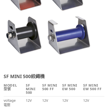
SF MINI 500絞繩機
MODEL
SF
SF MINI
SF MINI
SF MINI
型號
MINI
500 FF
EW 500
EW 500 FF
500
voltage
12V
12V
12V
12V
電壓