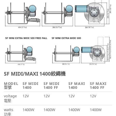
SF MIDI/MAXI 1400絞繩機
MODEL
SF MIDI
SF MIDI
SF MAXI
SF MAXI
型號
1400
1400 FF
1400
1400 FF
voltage
12V
12V
12V
12V
電壓
watts
1400W
1400W
1400W
1400W
功率