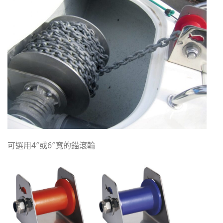
可選用4″或6″寬的錨滾輪