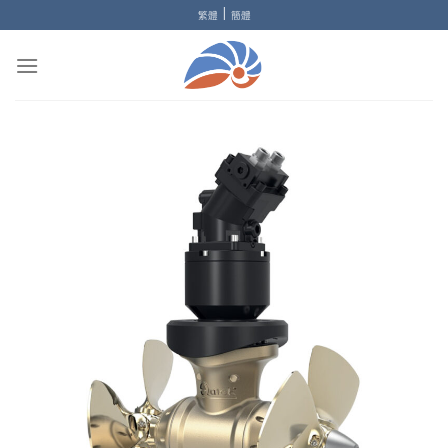
Skip
|
繁體
簡體
to
content