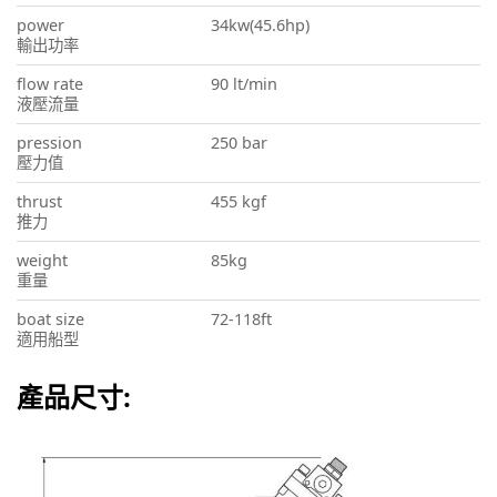
power
34kw(45.6hp)
輸出功率
flow rate
90 lt/min
液壓流量
pression
250 bar
壓力值
thrust
455 kgf
推力
weight
85kg
重量
boat size
72-118ft
適用船型
產品尺寸: