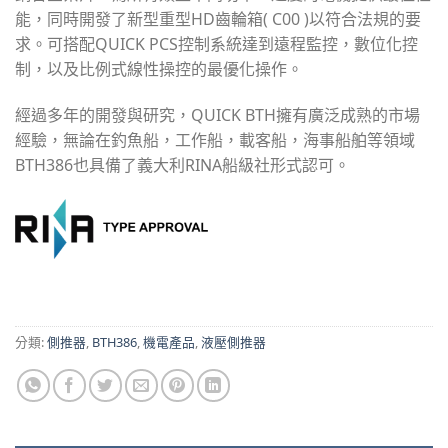
能，同時開發了新型重型HD齒輪箱( C00 )以符合法規的要
求。可搭配QUICK PCS控制系統達到遠程監控，數位化控
制，以及比例式線性操控的最優化操作。
經過多年的開發與研究，QUICK BTH擁有廣泛成熟的市場
經驗，無論在釣魚船，工作船，載客船，海事船舶等領域
BTH386也具備了義大利RINA船級社形式認可。
分類:
側推器
,
BTH386
,
機電產品
,
液壓側推器