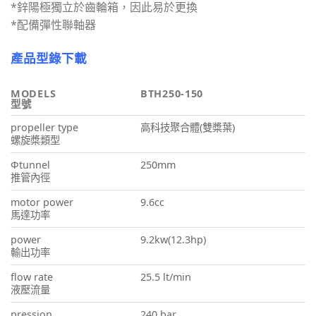
*鋅陽極獨立於齒輪箱，因此易於更換
*配備彈性聯軸器
產品型錄下載
MODELS
BTH250-150
型號
propeller type
高科技聚合體(雙槳葉)
螺旋槳類型
Φtunnel
250mm
推管內徑
motor power
9.6cc
馬達功率
power
9.2kw(12.3hp)
輸出功率
flow rate
25.5 lt/min
液壓流量
pression
240 bar