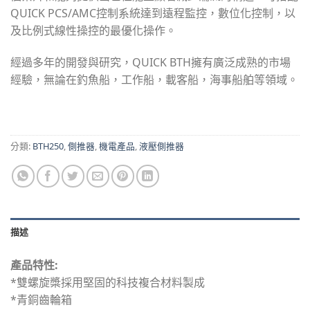
QUICK PCS/AMC控制系統達到遠程監控，數位化控制，以
及比例式線性操控的最優化操作。
經過多年的開發與研究，QUICK BTH擁有廣泛成熟的市場
經驗，無論在釣魚船，工作船，載客船，海事船舶等領域。
分類:
BTH250
,
側推器
,
機電產品
,
液壓側推器
描述
產品特性:
*雙螺旋槳採用堅固的科技複合材料製成
*青銅齒輪箱