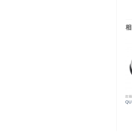
相
側推器
起錨機開關
起
Quick側推器多合一無線搖
Quick PAJ起錨機控制搖桿
QU
控器
(雙)