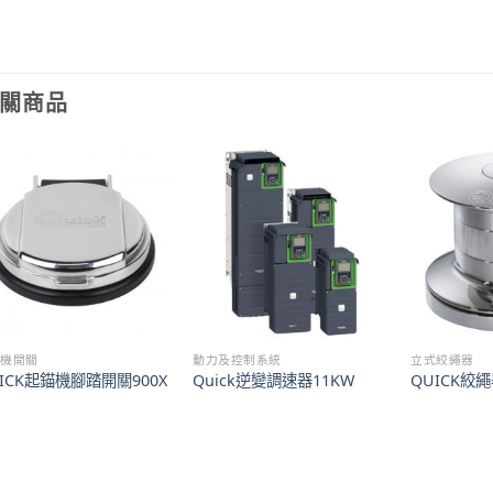
關商品
錨機開關
動力及控制系統
立式絞繩器
ICK起錨機腳踏開關900X
Quick逆變調速器11KW
QUICK絞繩