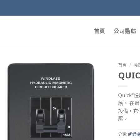
首頁
公司動態
首頁
/
機
QU
Quick
護。 在
設備，它們
壓。
分類:
起錨