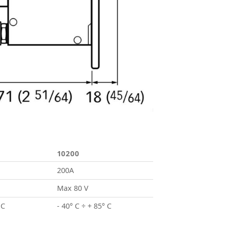
10200
200A
Max 80 V
 C
- 40° C ÷ + 85° C