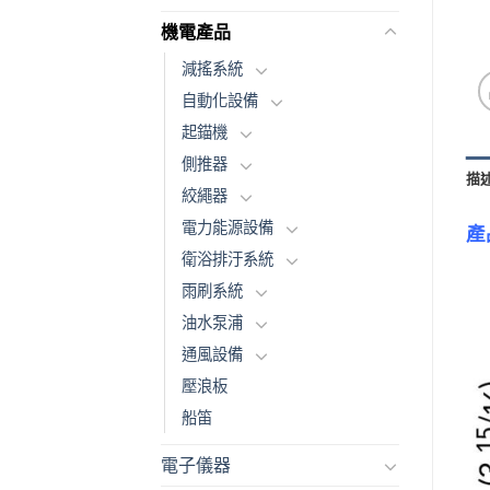
機電產品
減搖系統
自動化設備
起錨機
側推器
描
絞繩器
電力能源設備
產
衛浴排汙系統
雨刷系統
油水泵浦
通風設備
壓浪板
船笛
電子儀器