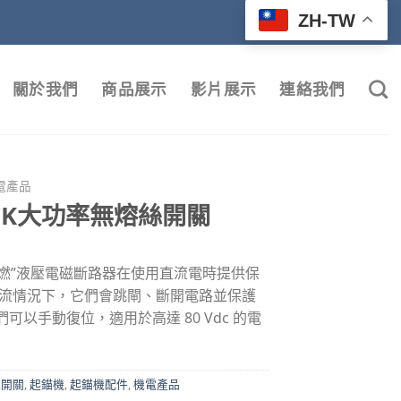
ZH-TW
關於我們
商品展示
影片展示
連絡我們
電產品
ICK大功率無熔絲開關
“慢燃”液壓電磁斷路器在使用直流電時提供保
過流情況下，它們會跳閘、斷開電路並保護
可以手動復位，適用於高達 80 Vdc 的電
機開關
,
起錨機
,
起錨機配件
,
機電產品