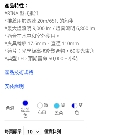
產品特性：
*RINA 型式批准
*推薦用於長達 20m/65ft 的船隻
*最大燈流明 9,000 lm / 燈具流明 6,800 lm
*適合在水中和室外使用。
*夾具輪廓 17.6mm，直徑 110mm
*鏡片：光學級高抗衝聚合物，60度光束角
*典型 LED 預期壽命 50,000 + 小時
產品技術規格
安裝說明
鑽
雙
寶
色溫
鈷藍
石白
色
藍色
色
每頁顯示
個資料列