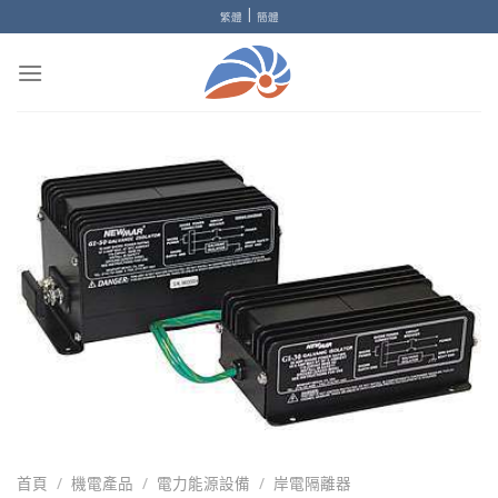
Skip
|
繁體
簡體
to
content
首頁
/
機電產品
/
電力能源設備
/
岸電隔離器