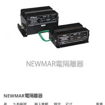
NEWMAR電隔離器
產
九舫編號
輸入電壓
額定
尺寸
重量