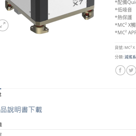
*配備Qu
*低噪音
*熱保護
*MC² 
*MC² A
貨號:
MC² X
分類:
減搖
述
量
度