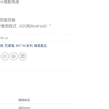
ick電動馬達
X觸控遙控器
PP應用程式（iOS和Android）”
 7K LV
系統
,
陀螺儀
,
MC² AC系列
,
機電產品
300KG
480mm