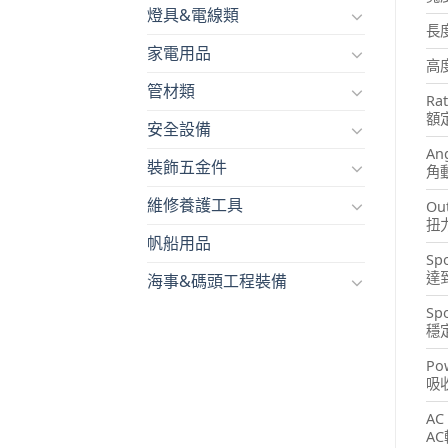
燈具&電線類
長
家電用品
高
管材類
Ra
額
安全設備
An
裝飾五金件
角
維修養護工具
Ou
扭
帆船用品
Spo
達
海事&碼頭工程裝備
Spo
穩
Po
吸
AC 
A