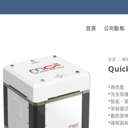
首頁
公司動態
首頁
/
機
Quic
*高性能
*完全保
*智能，
*安裝靈
*動態旋
*遠程面