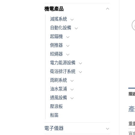
機電產品
減搖系統
自動化設備
起錨機
側推器
絞繩器
電力能源設備
衛浴排汙系統
雨刷系統
油水泵浦
描
通風設備
壓浪板
船笛
重
電子儀器
寬