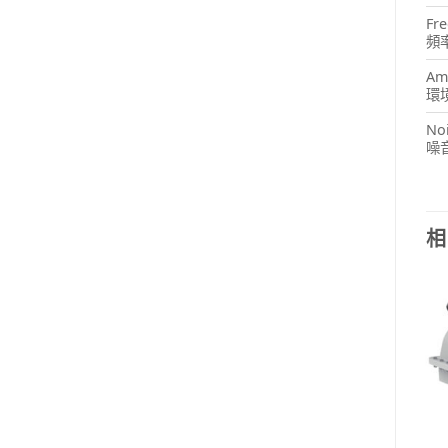
Fr
頻
Amb
環
Noi
噪
相