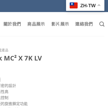
ZH-TW
關於我們
商品展示
影片展示
連絡我們
電產品
k MC² X 7K LV
護
緊密的設計
活性高
進控制
板的旋進鎖定功能