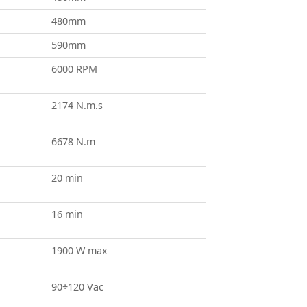
480mm
590mm
6000 RPM
2174 N.m.s
6678 N.m
20 min
16 min
1900 W max
90÷120 Vac