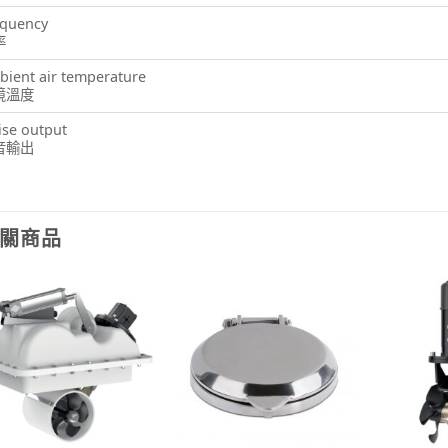
equency
率
ient air temperature
境溫度
se output
音輸出
關商品