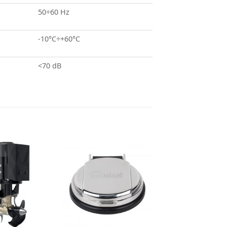
50÷60 Hz
-10°C÷+60°C
<70 dB