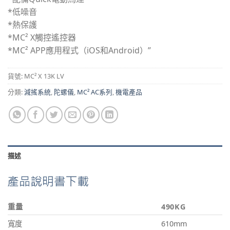
*低噪音
*熱保護
*MC² X觸控遙控器
*MC² APP應用程式（iOS和Android）”
貨號:
MC² X 13K LV
分類:
減搖系統
,
陀螺儀
,
MC² AC系列
,
機電產品
描述
重量
490KG
寬度
610mm