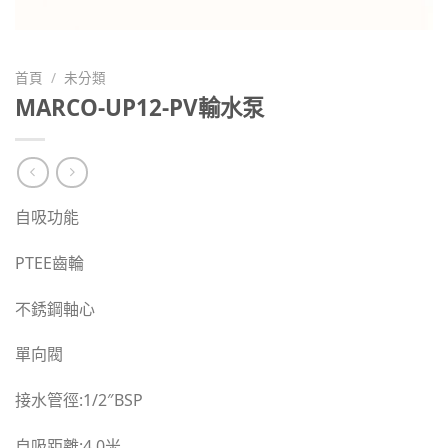
首頁
/
未分類
MARCO-UP12-PV輸水泵
自吸功能
PTEE齒輪
不銹鋼軸心
單向閥
接水管徑:1/2″BSP
自吸距離:4.0米