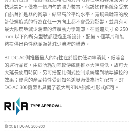
快速設計。做為一個均勻的張力裝置，保護操作系統免受來
自船首推進器的衝擊，結果高於平均水平。青銅齒輪箱的設
計使螺旋槳的行為在任一方向上都不會受到影響，並具有可
最大限度地減少湍流的流體動力學輪廓。在隧道尺寸 Ø 250
mm 以下的所有型號都經過重新設計，配備 5 個葉片和能
夠提供出色性能並顯著減少湍流的構造。
BT DC-AC側推器最大的特性在於提供低功率消耗，低噪音
的運行品質，由於所耗功率較傳統側推器大幅減低，故可大
大延長使用時間，另可搭配比例式控制系統達到精準操控的
效果；優秀的產品特性受到知名遊艇廠做為指訂配置，BT
DC-AC 300機型也具備了義大利RINA船級社形式認可。
貨號:
BT DC-AC 300-300