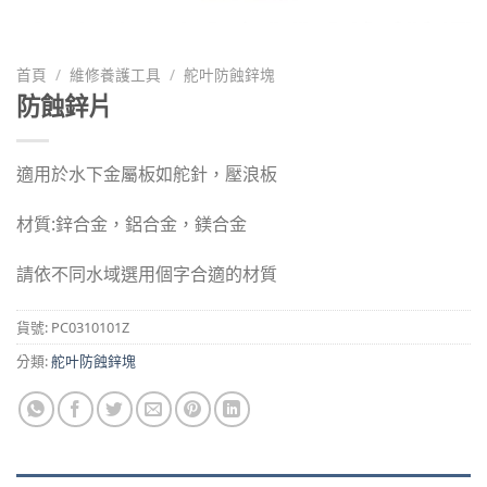
首頁
/
維修養護工具
/
舵叶防蝕鋅塊
防蝕鋅片
適用於水下金屬板如舵針，壓浪板
材質:鋅合金，鋁合金，鎂合金
請依不同水域選用個字合適的材質
貨號:
PC0310101Z
分類:
舵叶防蝕鋅塊