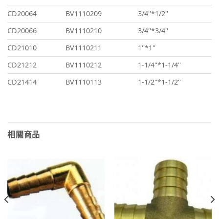
CD20064
BV1110209
3/4''*1/2''
CD20066
BV1110210
3/4''*3/4''
CD21010
BV1110211
1''*1''
CD21212
BV1110212
1-1/4''*1-1/4''
CD21414
BV1110113
1-1/2''*1-1/2''
相關商品