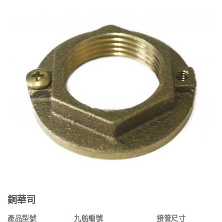
銅華司
產品型號
九舫編號
接管尺寸