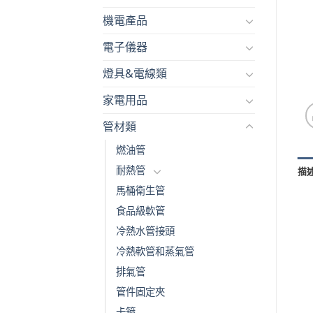
機電產品
電子儀器
燈具&電線類
家電用品
管材類
燃油管
耐熱管
描
馬桶衛生管
食品級軟管
冷熱水管接頭
冷熱軟管和蒸氣管
排氣管
管件固定夾
卡箍