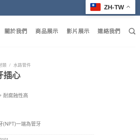
ZH-TW
關於我們
商品展示
影片展示
連絡我們
材類
/
水路管件
牙插心
，耐腐蝕性高
(NPT)一端為管牙
0101