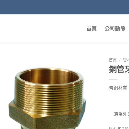
首頁
公司動態
首頁
/
管
銅管
青銅材質
一端為外牙
貨號:
BV161