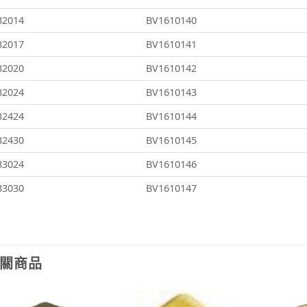
32014
BV1610140
32017
BV1610141
32020
BV1610142
32024
BV1610143
32424
BV1610144
32430
BV1610145
33024
BV1610146
33030
BV1610147
關商品