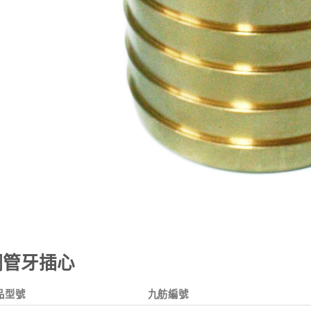
銅管牙插心
品型號
九舫編號