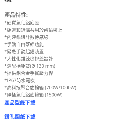
描述
產品特性:
*硬質氧化鋁底座
*繩索和鏈條共用於齒輪盤上
*內建錨鍊計數傳感線
*手動自由落錨功能
*緊急手動起錨裝置
*人性化錨鍊檢視蓋設計
*選配捲繩鼓(Ø 130 mm)
*提供鋁合金手搖壓力桿
*IP67防水電機
*高科技聚合齒輪箱 (700W/1000W)
*陽極氧化鋁齒輪箱 (1500W)
產品型錄下載
鑽孔圖紙下載