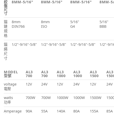
絞
8MM-5/16"
8MM-5/16"
8MM-5/16"
8MM-5/
盤
尺
寸
錨
8mm
8mm
5/16"
5/16"
鏈
DIN766
ISO
G4
BBB
規
格
錨
1/2"-9/16"-5/8"
1/2"-9/16"-5/8"
1/2"-9/16"-5/8"
1/2"-9/1
繩
尺
寸
MODEL
AL3
AL3
AL3
AL3
AL3
AL3
型號
700
700
1000
1000
1500
150
voltage
12V
24V
12V
24V
12V
24V
電壓
watts
700W
700W
1000W
1000W
1500W
150
功率
Amperage
90A
55A
140A
80A
155A
85A