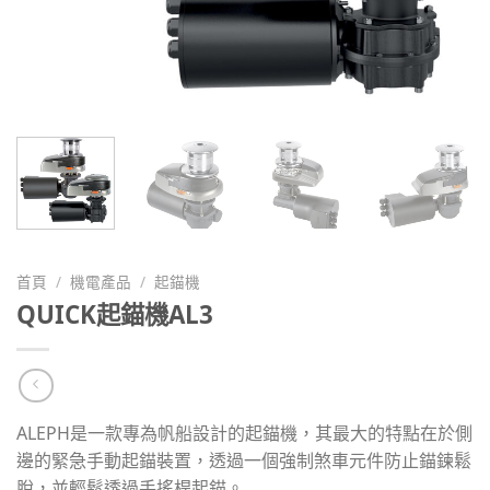
首頁
/
機電產品
/
起錨機
QUICK起錨機AL3
ALEPH是一款專為帆船設計的起錨機，其最大的特點在於側
邊的緊急手動起錨裝置，透過一個強制煞車元件防止錨鍊鬆
脫，並輕鬆透過手搖桿起錨。