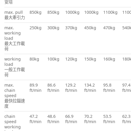
安培
max. pull
850kg
850kg
1000kg
1000kg
1100kg
110
最大牽引力
max.
250kg
300kg
370kg
450kg
470kg
540
working
load
最大工作載
荷
working
80kg
100kg
120kg
150kg
160kg
180
load
一般工作載
荷
max.
89.9
86.6
129.2
134.2
95.8
97.4
chain
ft/min
ft/min
ft/min
ft/min
ft/min
ft/m
speed
最快拉錨速
度
chain
47.2
48.6
66.9
70.2
53.5
62.3
speed
ft/min
ft/min
ft/min
ft/min
ft/min
ft/m
working