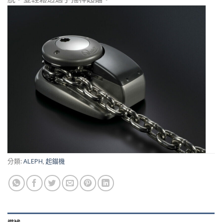
分類:
ALEPH
,
起錨機