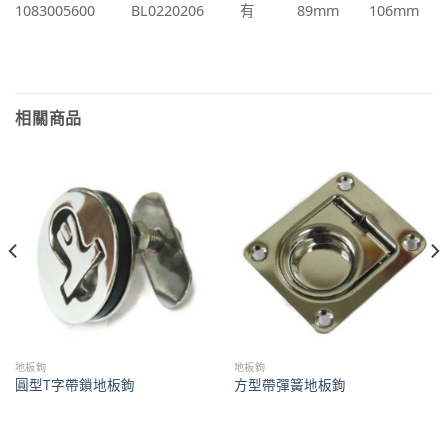
1083005600
BL0220206
有
89mm
106mm
相關商品
地板鉤
地板鉤
圓型T字帶鎖地板鉤
方型帶彈簧地板鉤