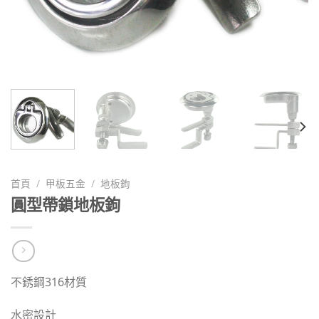
首頁
/
甲板五金
/
地板鉤
圓型帶鎖地板鉤
不銹鋼316材質
水密設計