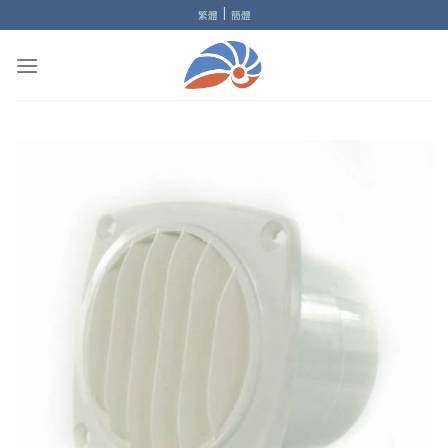
Skip
|
繁體
簡體
to
content