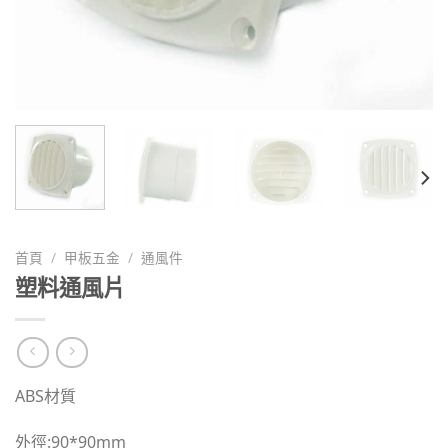
首頁
/
甲板五金
/
通風件
塑料通風片
ABS材質
外徑:90*90mm