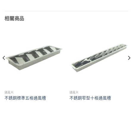
相關商品
通風片
通風片
不銹鋼標準五格通風槽
不銹鋼窄型十格通風槽