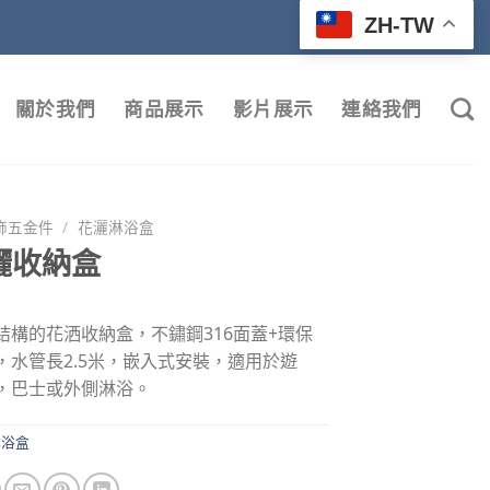
ZH-TW
關於我們
商品展示
影片展示
連絡我們
飾五金件
/
花灑淋浴盒
灑收納盒
結構的花洒收納盒，不鏽鋼316面蓋+環保
，水管長2.5米，嵌入式安裝，適用於遊
，巴士或外側淋浴。
淋浴盒