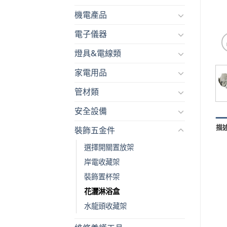
機電產品
電子儀器
燈具&電線類
家電用品
管材類
安全設備
描
裝飾五金件
選擇開關置放架
岸電收藏架
裝飾置杯架
花灑淋浴盒
水龍頭收藏架