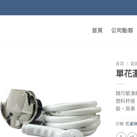
首頁
公司動態
首頁
/
裝
單花
精巧緊湊
塑料杯座
艇，房車
分類:
花灑