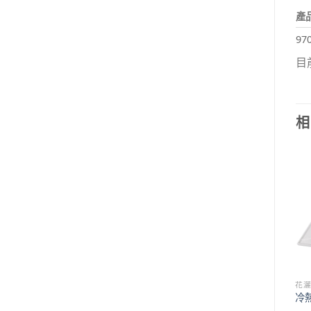
產
97
目
相
花
冷