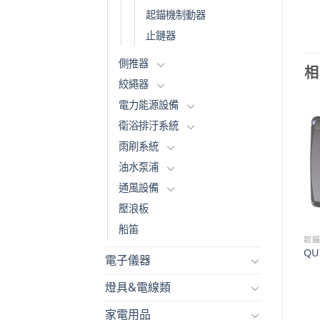
起錨機制動器
止鏈器
側推器
相
絞繩器
電力能源設備
衛浴排汙系統
雨刷系統
油水泵浦
通風設備
壓浪板
船笛
動力及控制系統
起錨機配件
起
Quick MSC變速驅動器
南太平洋繼電器
Q
電子儀器
燈具&電線類
家電用品