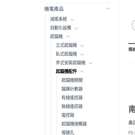
機電產品
減搖系統
自動化設備
起錨機
立式起錨機
描
臥式起錨機
斧式安裝起錨機
起錨機配件
起錨機開關
錨鍊計數器
有線遙控器
無線遙控器
電控箱
產
起錨機接觸器
導鏈孔
FS-