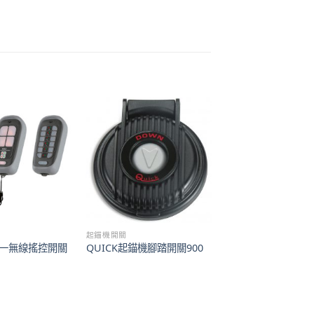
起錨機開關
合一無線搖控開關
QUICK起錨機腳踏開關900