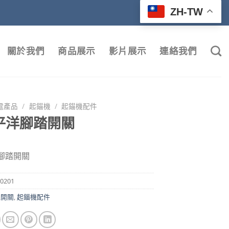
ZH-TW
關於我們
商品展示
影片展示
連絡我們
電產品
/
起錨機
/
起錨機配件
平洋腳踏開關
腳踏開關
0201
機開關
,
起錨機配件