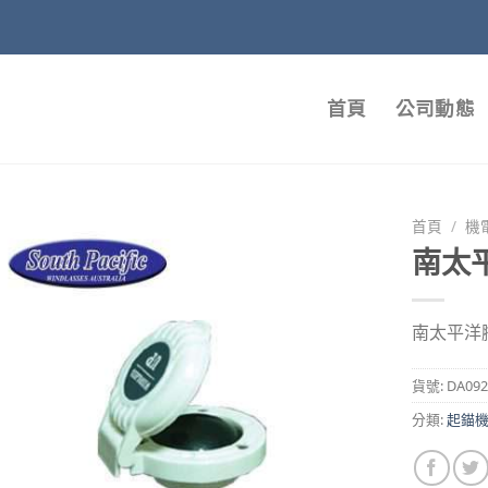
首頁
公司動態
首頁
/
機
南太
南太平洋
貨號:
DA092
分類:
起錨