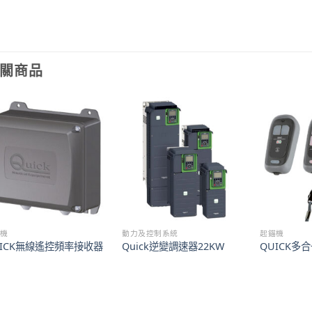
關商品
錨機
動力及控制系統
起錨機
UICK無線遙控頻率接收器
Quick逆變調速器22KW
QUICK多