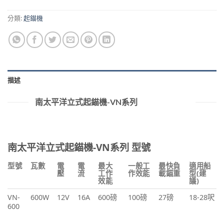
分類:
起錨機
描述
南太平洋立式起錨機-VN系列
南太平洋立式起錨機-VN系列 型號
型號
瓦數
電
電
最大
一般工
最快負
適用船
壓
流
工作
作效能
載錨重
型(建
效能
議)
VN-
600W
12V
16A
600磅
100磅
27磅
18-28呎
600