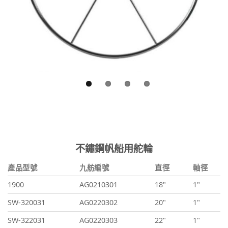
不鏽鋼帆船用舵輪
產品型號
九舫編號
直徑
軸徑
1900
AG0210301
18"
1"
SW-320031
AG0220302
20"
1"
SW-322031
AG0220303
22"
1"