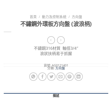
首頁
/
動力及控制系統
/
方向盤
不鏽鋼外環板方向盤 (波浪柄)
不鏽鋼316材質 軸徑3/4″
浪狀扶柄易于抓握
貨號:
AG0121401
分類:
方向盤
描述