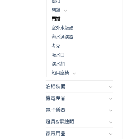
搭扣
閂鎖
門擋
室外水龍頭
海水過濾器
考克
吸水口
濾水網
船用座椅
泊錨裝備
機電產品
電子儀器
燈具&電線類
家電用品