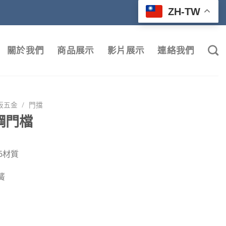
ZH-TW
關於我們
商品展示
影片展示
連絡我們
板五金
/
門擋
鋼門檔
6材質
簧