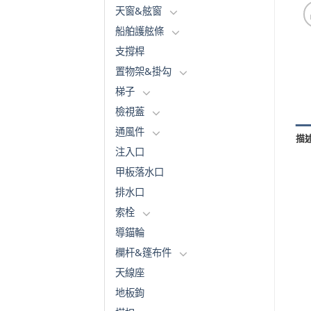
天窗&舷窗
船舶護舷條
支撐桿
置物架&掛勾
梯子
檢視蓋
通風件
描
注入口
甲板落水口
排水口
索栓
導錨輪
欄杆&篷布件
天線座
地板鉤