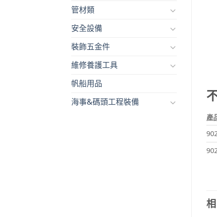
管材類
安全設備
裝飾五金件
維修養護工具
帆船用品
海事&碼頭工程裝備
產
90
90
相