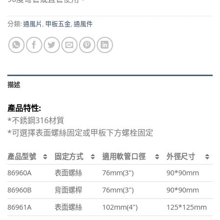
分類:
通風片
,
甲板五金
,
通風件
描述
產品特性:
*不銹鋼316材質
*可選擇表面螺絲固定或甲板下方螺栓固定
產品型號
固定方式
適用軟管口徑
外徑尺寸
86960A
表面螺絲
76mm(3")
90*90mm
86960B
背面螺桿
76mm(3")
90*90mm
86961A
表面螺絲
102mm(4")
125*125mm