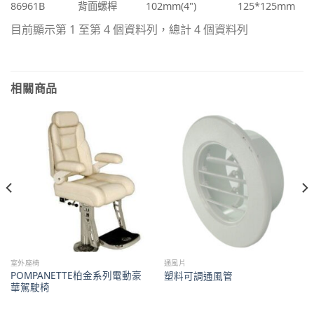
86961B
背面螺桿
102mm(4")
125*125mm
目前顯示第 1 至第 4 個資料列，總計 4 個資料列
相關商品
室外座椅
通風片
POMPANETTE柏金系列電動豪
塑料可調通風管
華駕駛椅