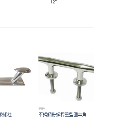
12"
索栓
繫繩柱
不銹鋼帶螺桿重型圓羊角