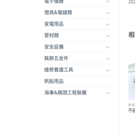
電子儀器
20
燈具&電線類
家電用品
相
管材類
安全設備
裝飾五金件
維修養護工具
帆船用品
海事&碼頭工程裝備
索栓
索栓
索
不銹鋼十字繫繩柱
不銹鋼鑄造十字繫繩柱
不