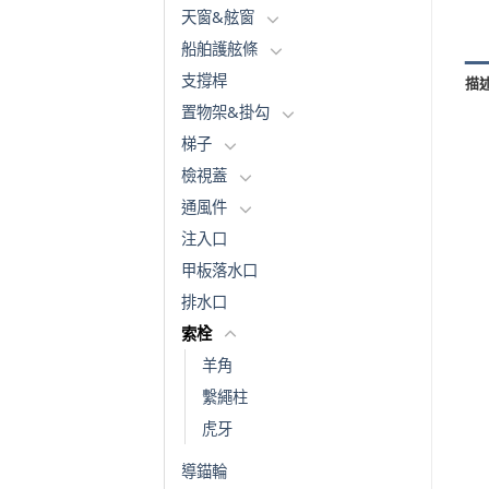
天窗&舷窗
船舶護舷條
支撐桿
描
置物架&掛勾
梯子
檢視蓋
通風件
注入口
甲板落水口
排水口
索栓
羊角
繫繩柱
虎牙
導錨輪