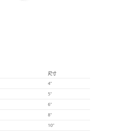
尺寸
4"
5"
6"
8"
10"