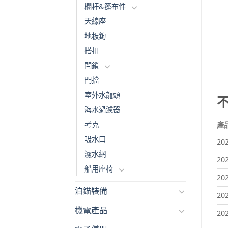
欄杆&篷布件
天線座
地板鉤
搭扣
閂鎖
門擋
室外水龍頭
海水過濾器
考克
產
吸水口
20
濾水網
20
船用座椅
20
泊錨裝備
20
機電產品
20