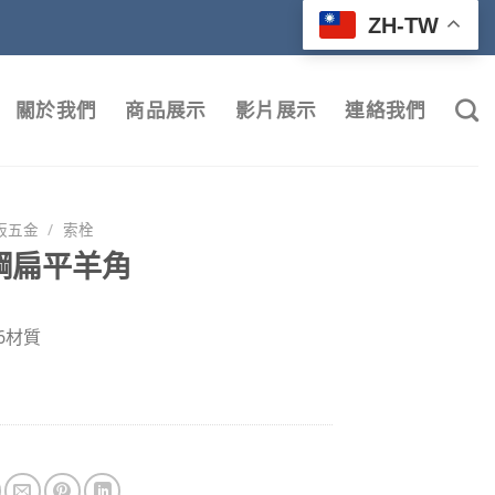
ZH-TW
關於我們
商品展示
影片展示
連絡我們
板五金
/
索栓
鋼扁平羊角
6材質