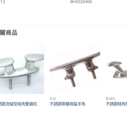
212
BH0320406
關商品
栓
索栓
繫繩柱
銹鋼流線型犄角繫繩柱
不銹鋼帶螺桿扁羊角
不銹鋼犄角