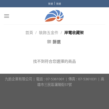
Skip
|
繁體
簡體
to
content
首頁
/
裝飾五金件
/
岸電收藏架
篩選
找不到符合您選擇的商品
九舫企業有限公司 | 電話 : 07-5361001 | 傳真 : 07-5361031 | 高
雄市三民區瀋陽街57號