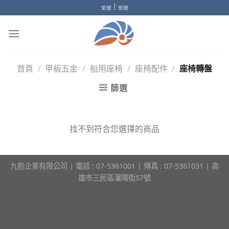
Skip
|
繁體
簡體
to
content
首頁
/
甲板五金
/
船用座椅
/
座椅配件
/
座椅轉盤
篩選
找不到符合您選擇的商品
九舫企業有限公司 | 電話 : 07-5361001 | 傳真 : 07-5361031 | 高
雄市三民區瀋陽街57號